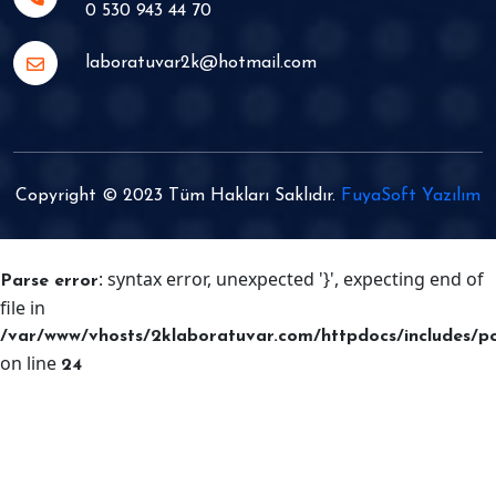
0 530 943 44 70
laboratuvar2k@hotmail.com
Copyright © 2023 Tüm Hakları Saklıdır.
FuyaSoft Yazılım
: syntax error, unexpected '}', expecting end of
Parse error
file in
/var/www/vhosts/2klaboratuvar.com/httpdocs/includes/p
on line
24