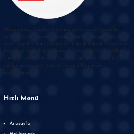
Misyonumuz, müşteri memnuniyetini en üst düzeyde
tutarak, beton ve demir analizi alanlarında güvenilir ve
profesyonel hizmet sunmaktır. Yüksek kaliteli laboratuvar
testleri ve detaylı raporlama ile müşterilerimize sağlam ve
güvenilir veriler sunarak, inşaat projelerinin başarılı bir
şekilde gerçekleştirilmesine katkıda bulunmayı
hedefliyoruz.
Hızlı Menü
Anasayfa