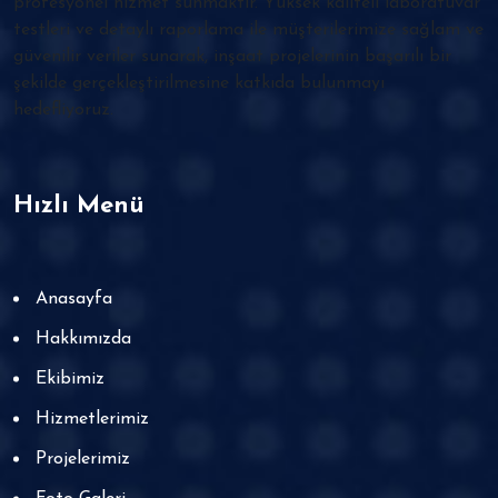
profesyonel hizmet sunmaktır. Yüksek kaliteli laboratuvar
testleri ve detaylı raporlama ile müşterilerimize sağlam ve
güvenilir veriler sunarak, inşaat projelerinin başarılı bir
şekilde gerçekleştirilmesine katkıda bulunmayı
hedefliyoruz.
Hızlı Menü
Anasayfa
Hakkımızda
Ekibimiz
Hizmetlerimiz
Projelerimiz