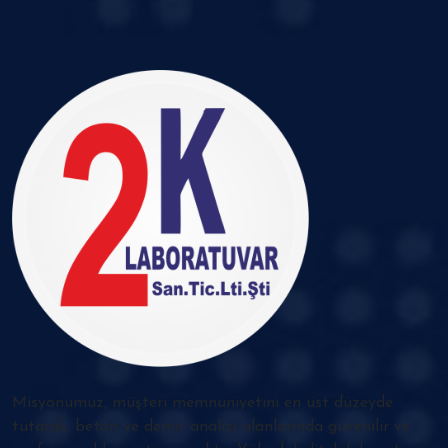
Misyonumuz, müşteri memnuniyetini en üst düzeyde
tutarak, beton ve demir analizi alanlarında güvenilir ve