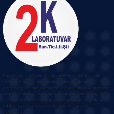
Misyonumuz, müşteri memnuniyetini en üst düzeyde
tutarak, beton ve demir analizi alanlarında güvenilir ve
profesyonel hizmet sunmaktır. Yüksek kaliteli laboratuvar
testleri ve detaylı raporlama ile müşterilerimize sağlam ve
güvenilir veriler sunarak, inşaat projelerinin başarılı bir
şekilde gerçekleştirilmesine katkıda bulunmayı
hedefliyoruz.