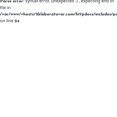
: syntax error, unexpected '}', expecting end of
Parse error
file in
/var/www/vhosts/2klaboratuvar.com/httpdocs/includes/p
on line
24