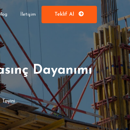
Teklif Al
Blog
İletişim
sınç Dayanımı
Tayini