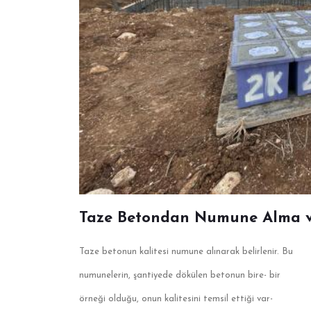
Taze Betondan Numune Alma v
Taze betonun kalitesi numune alınarak belirlenir. Bu
numunelerin, şantiyede dökülen betonun bire- bir
örneği olduğu, onun kalitesini temsil ettiği var-