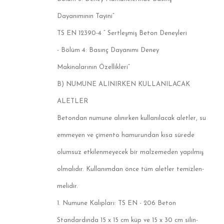
Dayanımının Tayini”
TS EN 12390-4 “ Sertleşmiş Beton Deneyleri
- Bölüm 4: Basınç Dayanımı Deney
Makinalarının Özellikleri”
B) NUMUNE ALINIRKEN KULLANILACAK
ALETLER
Betondan numune alınırken kullanılacak aletler, su
emmeyen ve çimento hamurundan kısa sürede
olumsuz etkilenmeyecek bir malzemeden yapılmış
olmalıdır. Kullanımdan önce tüm aletler temizlen-
melidir.
1. Numune Kalıpları: TS EN - 206 Beton
Standardında 15 x 15 cm küp ve 15 x 30 cm silin-