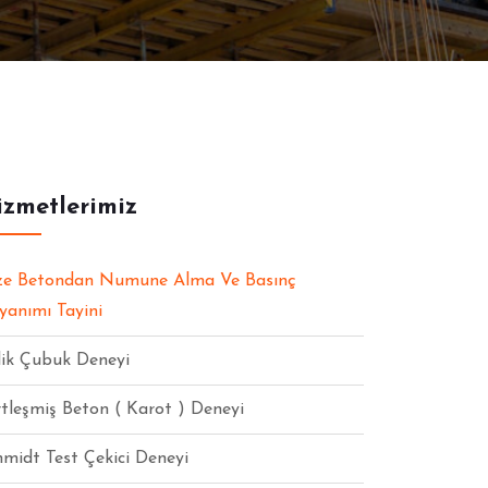
izmetlerimiz
ze Betondan Numune Alma Ve Basınç
yanımı Tayini
lik Çubuk Deneyi
rtleşmiş Beton ( Karot ) Deneyi
hmidt Test Çekici Deneyi