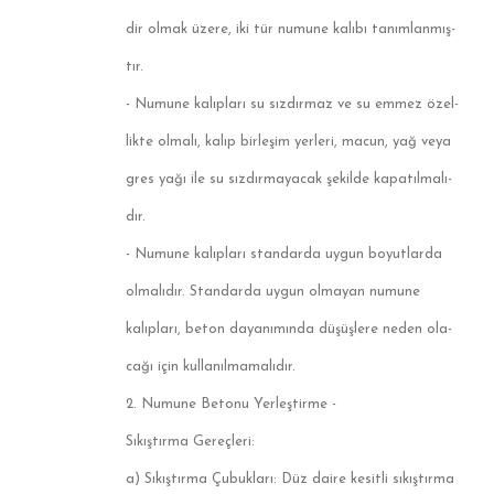
dir olmak üzere, iki tür numune kalıbı tanımlanmış-
tır.
- Numune kalıpları su sızdırmaz ve su emmez özel-
likte olmalı, kalıp birleşim yerleri, macun, yağ veya
gres yağı ile su sızdırmayacak şekilde kapatılmalı-
dır.
- Numune kalıpları standarda uygun boyutlarda
olmalıdır. Standarda uygun olmayan numune
kalıpları, beton dayanımında düşüşlere neden ola-
cağı için kullanılmamalıdır.
2. Numune Betonu Yerleştirme -
Sıkıştırma Gereçleri:
a) Sıkıştırma Çubukları: Düz daire kesitli sıkıştırma