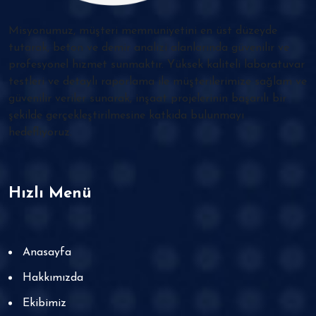
Misyonumuz, müşteri memnuniyetini en üst düzeyde
tutarak, beton ve demir analizi alanlarında güvenilir ve
profesyonel hizmet sunmaktır. Yüksek kaliteli laboratuvar
testleri ve detaylı raporlama ile müşterilerimize sağlam ve
güvenilir veriler sunarak, inşaat projelerinin başarılı bir
şekilde gerçekleştirilmesine katkıda bulunmayı
hedefliyoruz.
Hızlı Menü
Anasayfa
Hakkımızda
Ekibimiz