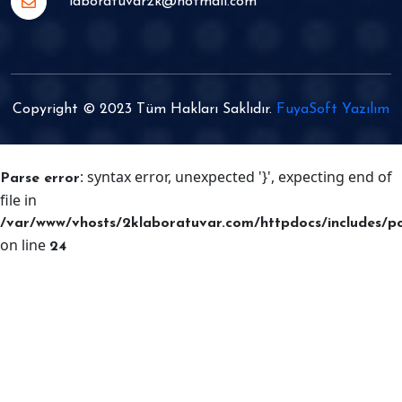
laboratuvar2k@hotmail.com
Copyright © 2023 Tüm Hakları Saklıdır.
FuyaSoft Yazılım
: syntax error, unexpected '}', expecting end of
Parse error
file in
/var/www/vhosts/2klaboratuvar.com/httpdocs/includes/p
on line
24